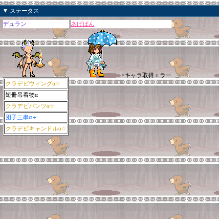
▼ ステータス
デュラン
あげぱん
>キャラ取得エラー
クラデビウィングα☆
短冊吊着物α
クラデビパンツα☆
団子三串α＋
クラデビキャンドルα☆